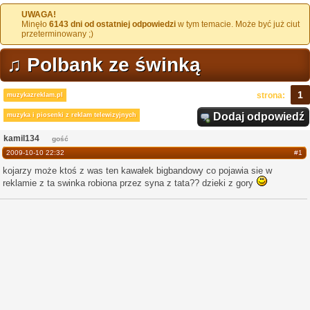
UWAGA!
Minęło
6143 dni od ostatniej odpowiedzi
w tym temacie. Może być już ciut
przeterminowany ;)
♫ Polbank ze świnką
1
strona:
muzykazreklam.pl
Dodaj odpowiedź
muzyka i piosenki z reklam telewizyjnych
kamil134
gość
2009-10-10 22:32
#1
kojarzy może ktoś z was ten kawałek bigbandowy co pojawia sie w
reklamie z ta swinka robiona przez syna z tata?? dzieki z gory