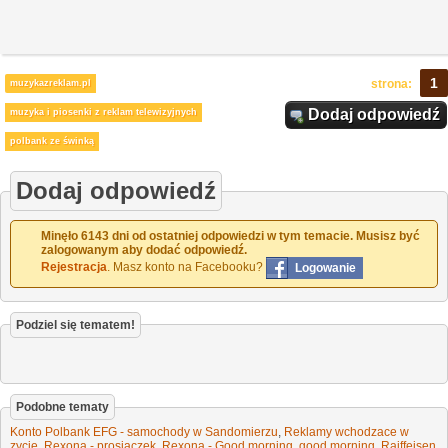
1
strona:
muzykazreklam.pl
Dodaj odpowiedź
muzyka i piosenki z reklam telewizyjnych
polbank ze świnką
Dodaj odpowiedź
Minęło 6143 dni od ostatniej odpowiedzi w tym temacie. Musisz być
zalogowanym aby dodać odpowiedź.
Rejestracja
. Masz konto na Facebooku?
Logowanie
Podziel się tematem!
Podobne tematy
Konto Polbank EFG - samochody w Sandomierzu
,
Reklamy wchodzace w
zycie
,
Rexona - prosiaczek
,
Rexona - Good morning, good morning
,
Raiffeisen