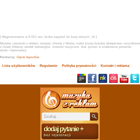
[ Wygenerowano w 0.021 sec, liczba zapytań do bazy danych: 10 ]
Muzyka i piosenki z reklam, motywy i theme z filmów, nutka (nuta) ścieżka dźwiękowa i soundtrack
z nowej reklamy, seriale telewizyjne, nowości muzyczne, dvd, pomoc w znalezieniu piosenki:
tytułu i wykonawcy
Partnerzy:
Cięcie layoutów
Lista użytkowników
Regulamin
Polityka prywatności
Kontakt i reklama
dodaj pytanie
+
bez rejestracji