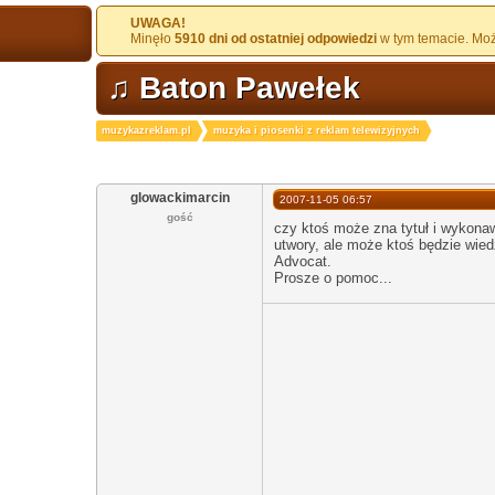
UWAGA!
Minęło
5910 dni od ostatniej odpowiedzi
w tym temacie. Może
♫ Baton Pawełek
muzykazreklam.pl
muzyka i piosenki z reklam telewizyjnych
glowackimarcin
2007-11-05 06:57
gość
czy ktoś może zna tytuł i wykonaw
utwory, ale może ktoś będzie wied
Advocat.
Prosze o pomoc...