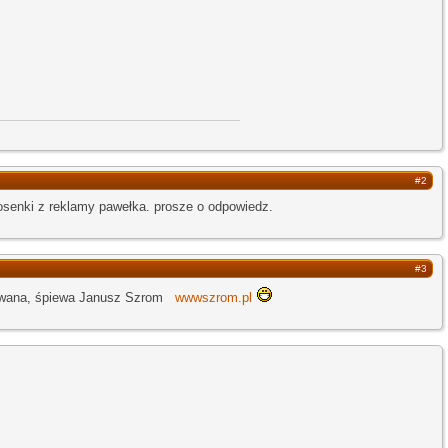
#2
iosenki z reklamy pawełka. prosze o odpowiedz.
#3
nowana, śpiewa Janusz Szrom
wwwszrom.pl