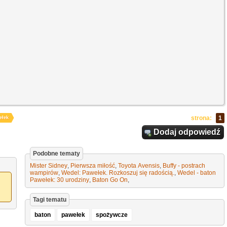
strona:
1
ełek
Dodaj odpowiedź
Podobne tematy
Mister Sidney
,
Pierwsza miłość
,
Toyota Avensis
,
Buffy - postrach
wampirów
,
Wedel: Pawełek. Rozkoszuj się radością.
,
Wedel - baton
Pawełek: 30 urodziny
,
Baton Go On
,
Tagi tematu
baton
pawełek
spożywcze