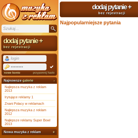
dodaj pytanie
+
bez rejestracji
Najpopularniejsze pytania
dodaj pytanie
+
bez rejestracji
nowe konto
przypomnij hasło
Najnowsze
galerie
-
Najlepsza muzyka z reklam
2013
Irytujące reklamy 1
Znani Polacy w reklamach
Najlepsza muzyka z reklam
2012
Najlepsze reklamy Super Bowl
2013
Nowa muzyka z reklam
+