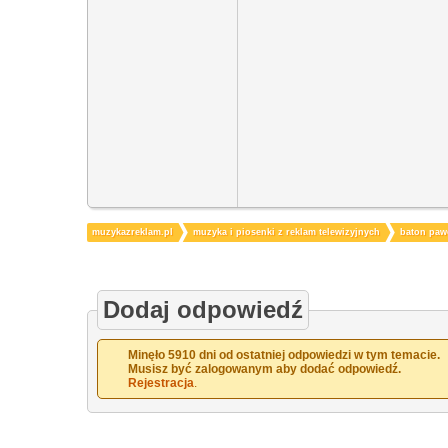
muzykazreklam.pl
muzyka i piosenki z reklam telewizyjnych
baton paw
Dodaj odpowiedź
Minęło 5910 dni od ostatniej odpowiedzi w tym temacie.
Musisz być zalogowanym aby dodać odpowiedź.
Rejestracja
.