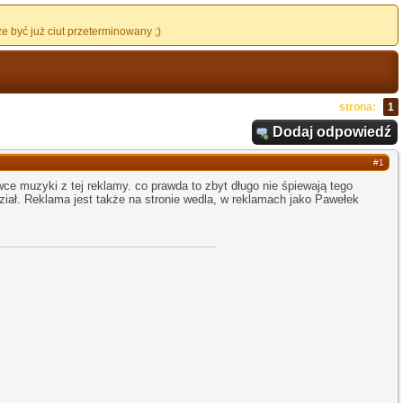
 być już ciut przeterminowany ;)
strona:
1
Dodaj odpowiedź
#1
ce muzyki z tej reklamy. co prawda to zbyt długo nie śpiewają tego
ział. Reklama jest także na stronie wedla, w reklamach jako Pawełek