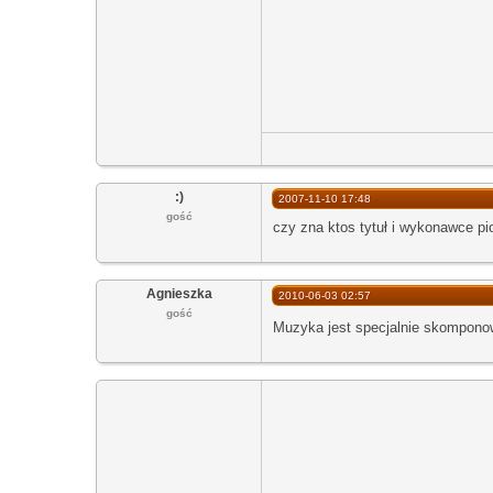
:)
2007-11-10 17:48
gość
czy zna ktos tytuł i wykonawce p
Agnieszka
2010-06-03 02:57
gość
Muzyka jest specjalnie skompo