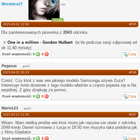
Wrednica27
vip
+1244
2015-03-31 12:56
#535
Dla zainteresowanych piosenka z
2043
odcinka
One in a million - Gordon Hulbert
(w tle podczas sesji zdjęciowej od
ok 11:40 minuty)
Oceń wiadomość:
0
0
Cytuj
Pegazus
gość
2015-04-01 00:13
#536
Cześć. Czy ktoś z was wie jakiego modelu Samsunga używa Zuza?
Interesuje mnie dzwonek z tego modelu właśnie a często pojawia się w Na
wspólnej. Z góry dziękuję za pomoc.
Oceń wiadomość:
0
0
Cytuj
Mario123
gość
2015-04-10 11:55
#537
Witam. Mam wielką prośbe wie ktoś może jak nazywa sie utwór z odcinka
2049 kiedy Daniel rozmawia z Łucja w 18:50 min muzyka taka podobna jak
z filmu Gladiator
Oceń wiadomość:
0
0
Cytuj