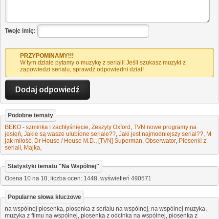
Twoje imię:
PRZYPOMINAMY!!!
W tym dziale pytamy o muzykę z seriali! Jeśli szukasz muzyki z
zapowiedzi serialu, sprawdź odpowiedni dział!
Podobne tematy
BEKO - szminka i zachłyśnięcie
,
Zeszyty Oxford
,
TVN nowe programy na
jesień
,
Jakie są wasze ulubione seriale??
,
Jaki jest najmodniejszy serial??
,
M
jak miłość
,
Dr House / House M.D.
,
[TVN] Superman, Obserwator
,
Piosenki z
seriali
,
Majka
,
Statystyki tematu "
Na Wspólnej
"
Ocena
10
na
10
,
liczba ocen:
1448
, wyświetleń
490571
Popularne słowa kluczowe
na wspólnej piosenka, piosenka z serialu na wspólnej, na wspólnej muzyka,
muzyka z filmu na wspólnej, piosenka z odcinka na wspólnej, piosenka z