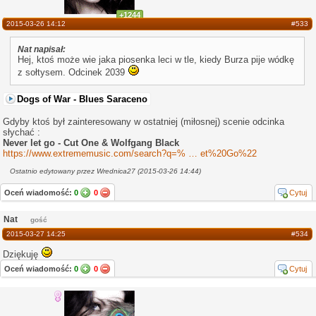
+1244
2015-03-26 14:12
#533
Nat napisał:
Hej, ktoś może wie jaka piosenka leci w tle, kiedy Burza pije wódkę
z sołtysem. Odcinek 2039
Dogs of War - Blues Saraceno
Gdyby ktoś był zainteresowany w ostatniej (miłosnej) scenie odcinka
słychać :
Never let go - Cut One & Wolfgang Black
https://www.extrememusic.com/search?q=%
et%20Go%22
22Never%20L
Ostatnio edytowany przez Wrednica27 (2015-03-26 14:44)
Oceń wiadomość:
0
0
Cytuj
Nat
gość
2015-03-27 14:25
#534
Dziękuję
Oceń wiadomość:
0
0
Cytuj