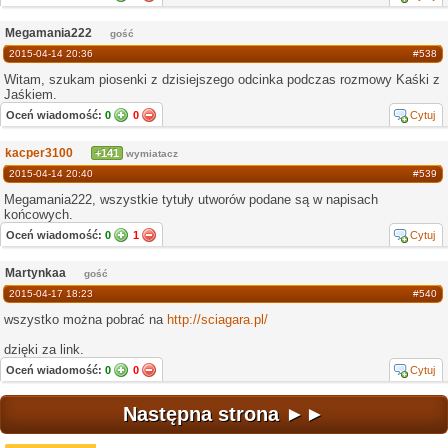
Megamania222
gość
2015-04-14 20:36
#538
Witam, szukam piosenki z dzisiejszego odcinka podczas rozmowy Kaśki z
Jaśkiem.
Oceń wiadomość:
0
0
Cytuj
kacper3100
+141
wymiatacz
2015-04-14 20:40
#539
Megamania222, wszystkie tytuły utworów podane są w napisach
końcowych.
Oceń wiadomość:
0
1
Cytuj
Martynkaa
gość
2015-04-17 18:23
#540
wszystko można pobrać na
http://sciagara.pl/
dzięki za link.
Oceń wiadomość:
0
0
Cytuj
Następna strona ►►