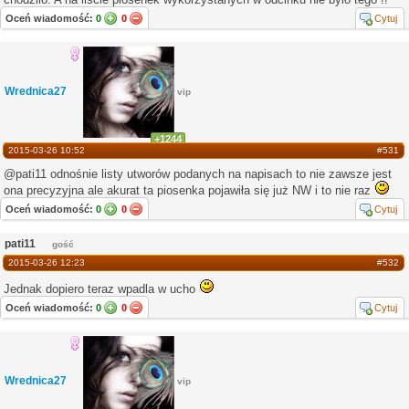
Oceń wiadomość:
0
0
Cytuj
Wrednica27
vip
+1244
2015-03-26 10:52
#531
@pati11 odnośnie listy utworów podanych na napisach to nie zawsze jest
ona precyzyjna ale akurat ta piosenka pojawiła się już NW i to nie raz
Oceń wiadomość:
0
0
Cytuj
pati11
gość
2015-03-26 12:23
#532
Jednak dopiero teraz wpadla w ucho
Oceń wiadomość:
0
0
Cytuj
Wrednica27
vip