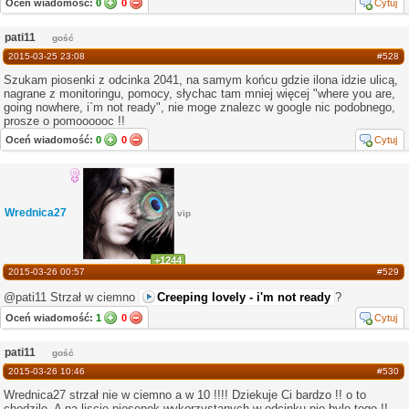
Oceń wiadomość:
0
0
Cytuj
pati11
gość
2015-03-25 23:08
#528
Szukam piosenki z odcinka 2041, na samym końcu gdzie ilona idzie ulicą,
nagrane z monitoringu, pomocy, słychac tam mniej więcej "where you are,
going nowhere, i`m not ready", nie moge znalezc w google nic podobnego,
prosze o pomoooooc !!
Oceń wiadomość:
0
0
Cytuj
Wrednica27
vip
+1244
2015-03-26 00:57
#529
@pati11 Strzał w ciemno
Creeping lovely - i'm not ready
?
Oceń wiadomość:
1
0
Cytuj
pati11
gość
2015-03-26 10:46
#530
Wrednica27 strzał nie w ciemno a w 10 !!!! Dziekuje Ci bardzo !! o to
chodzilo. A na liscie piosenek wykorzystanych w odcinku nie bylo tego !!