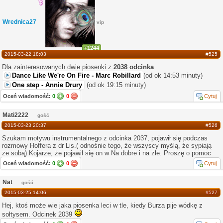
Wrednica27
vip
+1244
2015-03-22 18:03
#525
Dla zainteresowanych dwie piosenki z
2038 odcinka
Dance Like We're On Fire - Marc Robillard
(od ok 14:53 minuty)
One step - Annie Drury
(od ok 19:15 minuty)
Oceń wiadomość:
0
0
Cytuj
Mati2222
gość
2015-03-23 20:37
#526
Szukam motywu instrumentalnego z odcinka 2037, pojawił się podczas
rozmowy Hoffera z dr Lis.( odnośnie tego, że wszyscy myślą, że sypiają
ze sobą) Kojarze, że pojawił się on w Na dobre i na złe. Proszę o pomoc
Oceń wiadomość:
0
0
Cytuj
Nat
gość
2015-03-25 14:06
#527
Hej, ktoś może wie jaka piosenka leci w tle, kiedy Burza pije wódkę z
sołtysem. Odcinek 2039