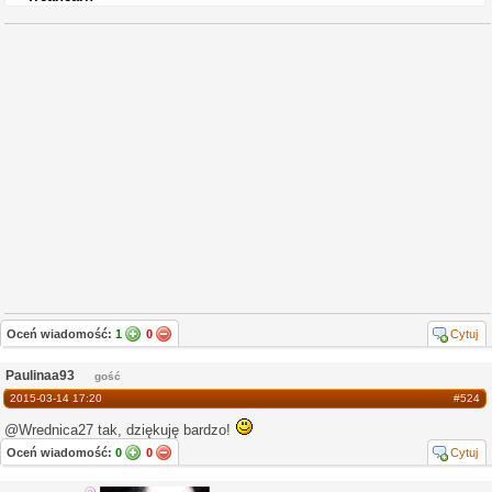
Oceń wiadomość:
1
0
Cytuj
Paulinaa93
gość
2015-03-14 17:20
#524
@Wrednica27 tak, dziękuję bardzo!
Oceń wiadomość:
0
0
Cytuj