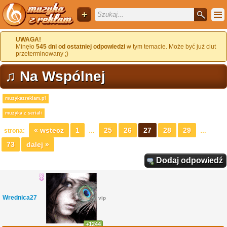
+
UWAGA!
Minęło
545 dni od ostatniej odpowiedzi
w tym temacie. Może być już ciut
przeterminowany ;)
♫ Na Wspólnej
muzykazreklam.pl
muzyka z seriali
« wstecz
1
25
26
27
28
29
strona:
…
…
73
dalej »
Dodaj odpowiedź
Wrednica27
vip
+1244