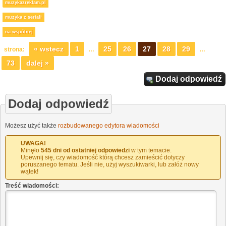
muzykazreklam.pl
muzyka z seriali
na wspólnej
« wstecz
1
25
26
27
28
29
strona:
…
…
73
dalej »
Dodaj odpowiedź
Dodaj odpowiedź
Możesz użyć także
rozbudowanego edytora wiadomości
UWAGA!
Minęło
545 dni od ostatniej odpowiedzi
w tym temacie.
Upewnij się, czy wiadomość którą chcesz zamieścić dotyczy
poruszanego tematu. Jeśli nie, użyj wyszukiwarki, lub załóż nowy
wątek!
Treść wiadomości: