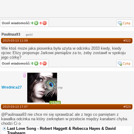
Oceń wiadomość:
0
0
Cytuj
Paulinaa93
gość
2015-03-13 11:09
#522
Wie ktoś może jaka piosenka była użyta w odcinku 2033 kiedy, kiedy
ojciec Elizy proponuje Jarkowi pieniądze za to, żeby zostawił w spokoju
jego córkę?
Oceń wiadomość:
0
0
Cytuj
Wrednica27
vip
+1244
2015-03-13 17:07
#523
@Paulinaaa93 nie chce mi się sprawdzać ale z tego co pamiętam z
kawałka odcinka na który zerknęłam w przelocie między kanałami chyba
chodzi Ci o
Last Love Song - Robert Haggett & Rebecca Hayes & David
Treahearn