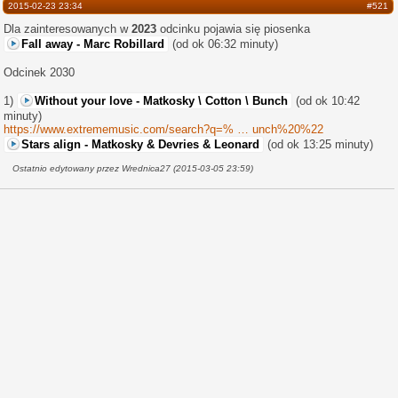
2015-02-23 23:34
#521
Dla zainteresowanych w
2023
odcinku pojawia się piosenka
Fall away - Marc Robillard
(od ok 06:32 minuty)
Odcinek 2030
1)
Without your love - Matkosky \ Cotton \ Bunch
(od ok 10:42
minuty)
https://www.extrememusic.com/search?q=%
unch%20%22
22Without%20your%20love-
Stars align - Matkosky & Devries & Leonard
(od ok 13:25 minuty)
%20Matkosky%20Cotton%20B
Ostatnio edytowany przez Wrednica27 (2015-03-05 23:59)