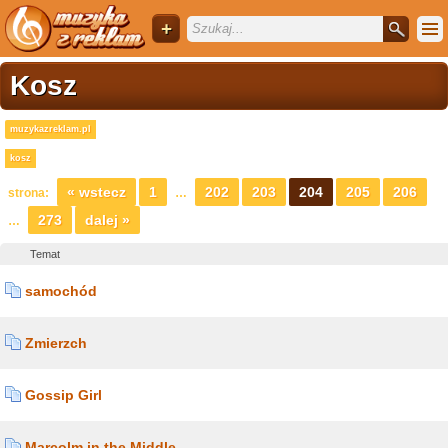
+
Kosz
muzykazreklam.pl
kosz
« wstecz
1
202
203
204
205
206
strona:
…
273
dalej »
…
Temat
samochód
Zmierzch
Gossip Girl
Marcolm in the Middle