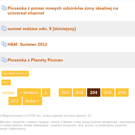
Piosenka z promo nowych odcinków żony idealnej na
universal channel
surowi rodzice odc. 9 [dzisiejszy]
H&M: Summer 2012
Piosenka z Planety Poznan
muzykazreklam.pl
kosz
« wstecz
1
202
203
204
205
206
strona:
…
273
dalej »
…
[ Wygenerowano w 0.065 sec, liczba zapytań do bazy danych: 9 ]
Muzyka i piosenki z reklam, motywy i theme z filmów, nutka (nuta) ścieżka dźwiękowa i soundtrack
z nowej reklamy, seriale telewizyjne, nowości muzyczne, dvd, pomoc w znalezieniu piosenki:
tytułu i wykonawcy