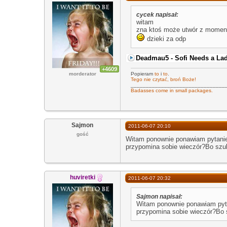
cycek napisał:
witam
zna ktoś może utwór z moment
dzieki za odp
Deadmau5 - Sofi Needs a La
+4609
Popieram
to
i
to
.
morderator
Tego nie czytać, broń Boże!
_______________________________
Badasses come in small packages.
Sajmon
2011-06-07 20:10
gość
Witam ponownie ponawiam pytanie.Z
przypomina sobie wieczór?Bo szuka
huviretki
2011-06-07 20:32
Sajmon napisał:
Witam ponownie ponawiam pytan
przypomina sobie wieczór?Bo s