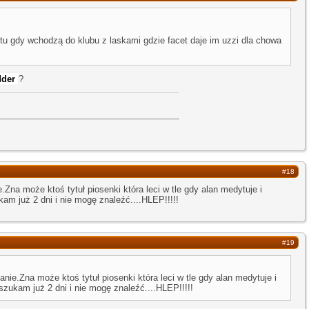
u gdy wchodzą do klubu z laskami gdzie facet daje im uzzi dla chowa
dder
?
____________________________________________
#18
na może ktoś tytuł piosenki która leci w tle gdy alan medytuje i
m już 2 dni i nie mogę znaleźć....HLEP!!!!!
#19
ie.Zna może ktoś tytuł piosenki która leci w tle gdy alan medytuje i
zukam już 2 dni i nie mogę znaleźć....HLEP!!!!!