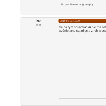
Muzyka filmowa moją muzyką...
tigor
2011-06-04 16:29
gość
ale na tym soundtracku nie ma ost
wyświetlane są zdjęcia z ich wiec