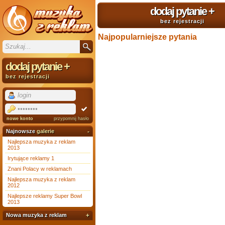
dodaj pytanie
+
bez rejestracji
Najpopularniejsze pytania
dodaj pytanie
+
bez rejestracji
nowe konto
przypomnij hasło
Najnowsze
galerie
-
Najlepsza muzyka z reklam
2013
Irytujące reklamy 1
Znani Polacy w reklamach
Najlepsza muzyka z reklam
2012
Najlepsze reklamy Super Bowl
2013
Nowa muzyka z reklam
+