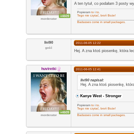
A ten tytuł, co podałam 3 posty wy
Popieram
to
i
to
.
Tego nie czytać, broń Boże!
+4609
_______________________________
morderator
Badasses come in small packages.
livi90
2011-06-05 12:22
gość
Hej. A zna ktoś piosenkę, która lec
huviretki
2011-06-05 12:41
livi90 napisał:
Hej. A zna ktoś piosenkę, która
Kanye West - Stronger
Popieram
to
i
to
.
Tego nie czytać, broń Boże!
_______________________________
+4609
Badasses come in small packages.
morderator