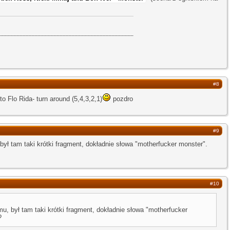
____________________________________________
#8
o Flo Rida- turn around (5,4,3,2,1)
pozdro
#9
był tam taki krótki fragment, dokładnie słowa "motherfucker monster".
#10
u, był tam taki krótki fragment, dokładnie słowa "motherfucker
?