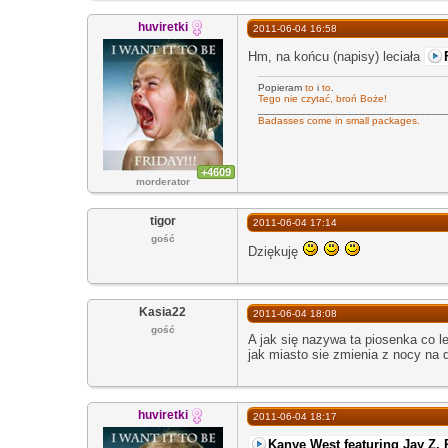
huviretki
2011-06-04 16:58
Hm, na końcu (napisy) leciała
Popieram
to
i
to
.
Tego nie czytać, broń Boże!
_______________________________
Badasses come in small packages.
+4609
morderator
tigor
2011-06-04 17:14
gość
Dziękuję
Kasia22
2011-06-04 18:08
gość
A jak się nazywa ta piosenka co le
jak miasto sie zmienia z nocy na d
huviretki
2011-06-04 18:17
Kanye West featuring Jay Z, 