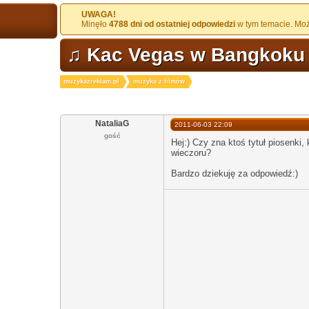
UWAGA!
Minęło
4788 dni od ostatniej odpowiedzi
w tym temacie. Może
♫ Kac Vegas w Bangkoku /
muzykazreklam.pl
muzyka z filmów
NataliaG
2011-06-03 22:09
gość
Hej:) Czy zna ktoś tytuł piosenki, 
wieczoru?
Bardzo dziekuję za odpowiedź:)