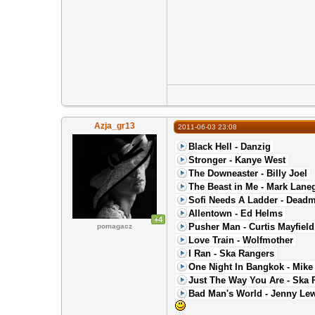
Azja_gr13
2011-06-03 23:08
Black Hell - Danzig
Stronger - Kanye West
The Downeaster - Billy Joel
The Beast in Me - Mark Lane
Sofi Needs A Ladder - Dead
Allentown - Ed Helms
+4
Pusher Man - Curtis Mayfield
pomagacz
Love Train - Wolfmother
I Ran - Ska Rangers
One Night In Bangkok - Mike
Just The Way You Are - Ska 
Bad Man's World - Jenny Le