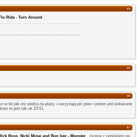
#4
Flo Rida - Turn Around
.
____________________________________________
#5
#6
ci w tle jak oni siedza na plaży i zaczynają pić piwo i potem jest pokazane
zien to jest tak ok 23:51
#7
Rick Ross, Nicki Minaj and Bon Iver - Monster
(scena z ogniskiem na