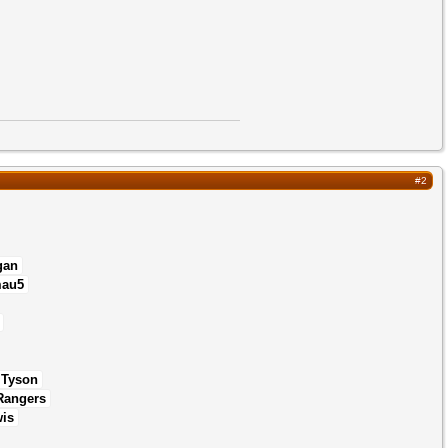
#2
gan
mau5
 Tyson
Rangers
wis