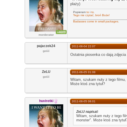
plaży)
Popieram
to
i
to
.
Tego nie czytać, broń Boże!
_______________________________
Badasses come in small packages.
+4609
morderator
pajaczek24
2011-06-04 22:07
gość
Ostatnia piosenka co dają zdjęcia t
ZeLU
2011-06-05 01:08
gość
Witam, szukam nuty z tego filmu, 
Może ktoś zna tytuł?
huviretki
2011-06-05 08:01
ZeLU napisał:
Witam, szukam nuty z tego film
monster". Może ktoś zna tytuł