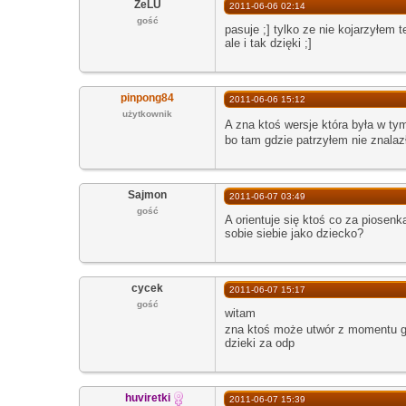
ZeLU
2011-06-06 02:14
gość
pasuje ;] tylko ze nie kojarzyłem 
ale i tak dzięki ;]
pinpong84
2011-06-06 15:12
użytkownik
A zna ktoś wersje która była w ty
bo tam gdzie patrzyłem nie znala
Sajmon
2011-06-07 03:49
gość
A orientuje się ktoś co za piosen
sobie siebie jako dziecko?
cycek
2011-06-07 15:17
gość
witam
zna ktoś może utwór z momentu gd
dzieki za odp
huviretki
2011-06-07 15:39