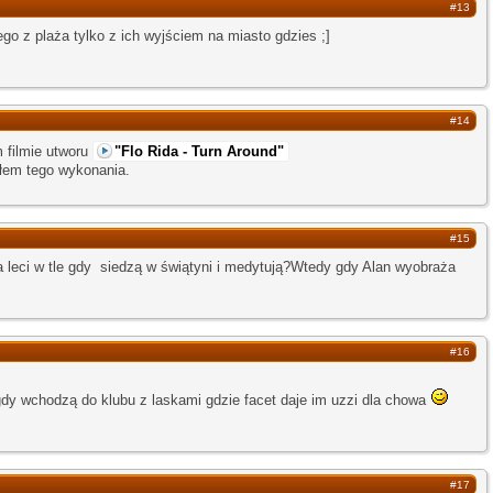
#13
tego z plaża tylko z ich wyjściem na miasto gdzies ;]
#14
m filmie utworu
"Flo Rida - Turn Around"
złem tego wykonania.
#15
ka leci w tle gdy siedzą w świątyni i medytują?Wtedy gdy Alan wyobraża
#16
y wchodzą do klubu z laskami gdzie facet daje im uzzi dla chowa
#17