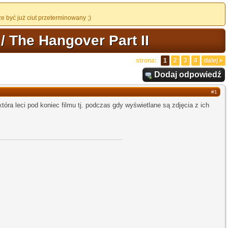
 być już ciut przeterminowany ;)
 The Hangover Part II
strona:
1
2
3
4
dalej »
Dodaj odpowiedź
#1
która leci pod koniec filmu tj. podczas gdy wyświetlane są zdjęcia z ich