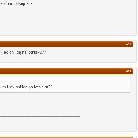
żej, nie pasuje?:>
____________________________________________
#11
i jak oni idą na lotnisku??
#12
 leci jak oni idą na lotnisku??
____________________________________________