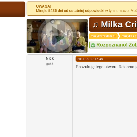
UWAGA!
Minęło
5436 dni od ostatniej odpowiedzi
w tym temacie. Może
♫ Milka Cr
muzykazreklam.pl
muzyka i p
Rozpoznano! Zob
Nick
2011-09-17 16:45
gość
Poszukuję tego utworu. Reklama je