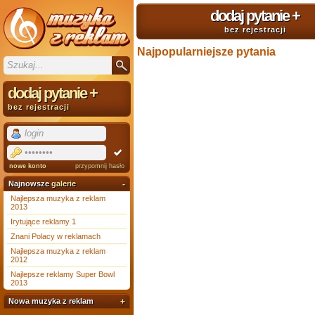
dodaj pytanie
+
bez rejestracji
Najpopularniejsze pytania
dodaj pytanie
+
bez rejestracji
nowe konto
przypomnij hasło
Najnowsze
galerie
-
Najlepsza muzyka z reklam
2013
Irytujące reklamy 1
Znani Polacy w reklamach
Najlepsza muzyka z reklam
2012
Najlepsze reklamy Super Bowl
2013
Nowa muzyka z reklam
+