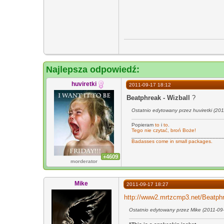
Najlepsza odpowiedź:
huviretki
2011-09-17 18:12
Beatphreak - Wizball
?
Ostatnio edytowany przez huviretki (20
Popieram
to
i
to
.
Tego nie czytać, broń Boże!
______________________________
Badasses come in small packages.
+4609
morderator
Mike
2011-09-17 18:27
http://www2.mrtzcmp3.net/Beatph
Ostatnio edytowany przez Mike (2011-09