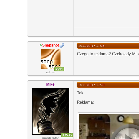
Snapshot
2011-09-17 17:35
Czego to reklama? Czekolady Mil
+291
admin
Mike
2011-09-17 17:39
Tak.
Reklama:
+3535
morderator