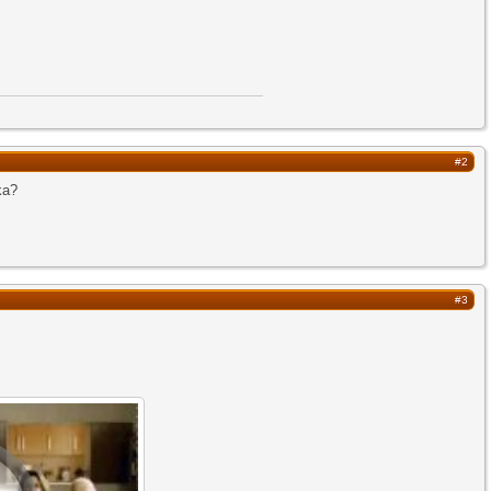
#2
ka?
#3