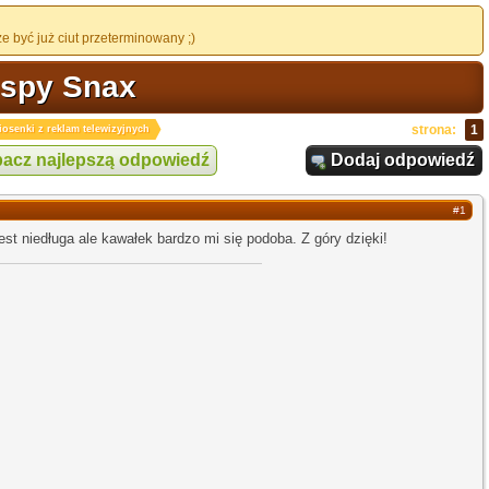
 być już ciut przeterminowany ;)
ispy Snax
strona:
1
iosenki z reklam telewizyjnych
acz najlepszą odpowiedź
Dodaj odpowiedź
#1
st niedługa ale kawałek bardzo mi się podoba. Z góry dzięki!