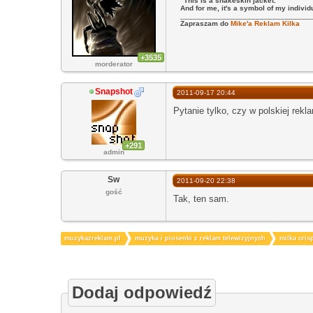
"This is a snakeskin jacket.
And for me, it's a symbol of my individ
_______________________________
Zapraszam do
Mike'a Reklam Kilka
+3535
morderator
Snapshot
2011-09-17 20:44
Pytanie tylko, czy w polskiej rekl
+291
admin
Sw
2011-09-20 22:38
gość
Tak, ten sam.
muzykazreklam.pl
muzyka i piosenki z reklam telewizyjnych
milka cris
Dodaj odpowiedź