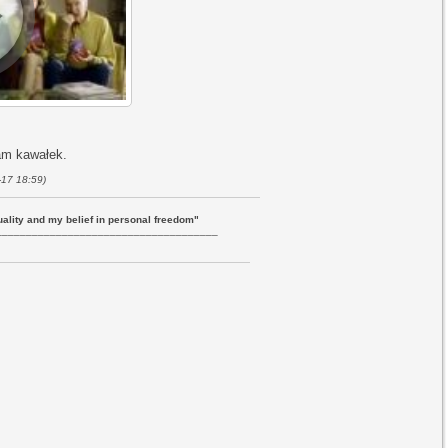
sam kawałek.
-17 18:59)
uality and my belief in personal freedom"
_____________________________________