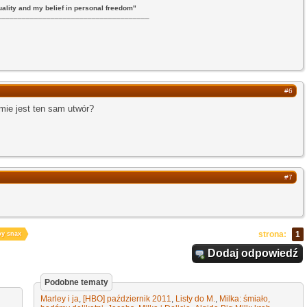
uality and my belief in personal freedom"
_____________________________________
#6
amie jest ten sam utwór?
#7
strona:
1
py snax
Dodaj odpowiedź
Podobne tematy
Marley i ja
,
[HBO] październik 2011
,
Listy do M.
,
Milka: śmiało,