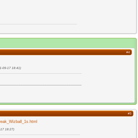
#4
11-09-17 18:41)
_____________________________________________
#5
reak_Wizball_1s.html
-17 18:27)