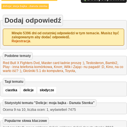
delicje: moja bajka - danuta stenka
Dodaj odpowiedź
Minęło 5396 dni od ostatniej odpowiedzi w tym temacie. Musisz być
zalogowanym aby dodać odpowiedź.
Rejestracja
.
Podobne tematy
Red Bull X Fighters Dvd
,
Master card ładnie proszę :)
,
Testosteron
,
Bambi2
,
Play - inna telefonia komórkowa
,
Knorr
,
Wilk i Zając- nu pagadi! :D
,
Kino, na co
warto iść? :)
,
Głośniki 5.1 do komputera
,
Toyota
,
Tagi tematu
ciastka
delicje
słodycze
Statystyki tematu "
Delicje: moja bajka - Danuta Stenka
"
Ocena
9
na
10
,
liczba ocen:
1
, wyświetleń
7475
Popularne słowa kluczowe