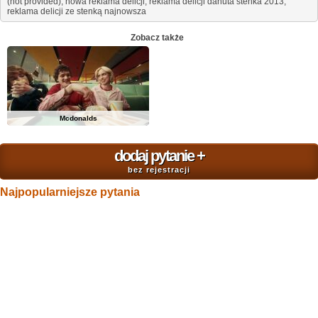
(not provided), nowa reklama delicji, reklama delicji danuta stenka 2013,
reklama delicji ze stenką najnowsza
Zobacz także
Mcdonalds
dodaj pytanie
+
bez rejestracji
Najpopularniejsze pytania