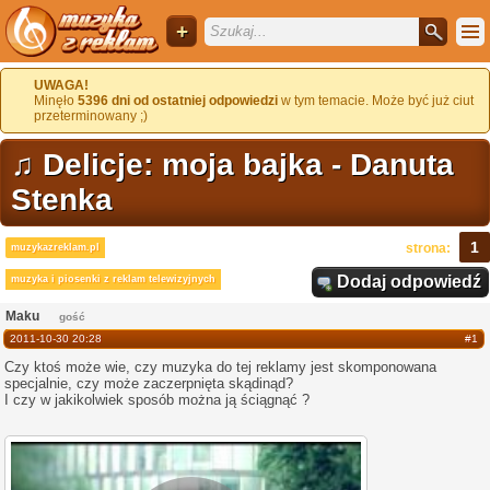
+
UWAGA!
Minęło
5396 dni od ostatniej odpowiedzi
w tym temacie. Może być już ciut
przeterminowany ;)
♫ Delicje: moja bajka - Danuta
Stenka
1
strona:
muzykazreklam.pl
Dodaj odpowiedź
muzyka i piosenki z reklam telewizyjnych
Maku
gość
2011-10-30 20:28
#1
Czy ktoś może wie, czy muzyka do tej reklamy jest skomponowana
specjalnie, czy może zaczerpnięta skądinąd?
I czy w jakikolwiek sposób można ją ściągnąć ?