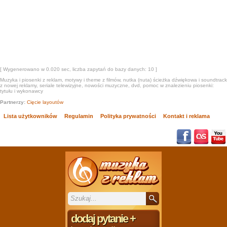
[ Wygenerowano w 0.020 sec, liczba zapytań do bazy danych: 10 ]
Muzyka i piosenki z reklam, motywy i theme z filmów, nutka (nuta) ścieżka dźwiękowa i soundtrack
z nowej reklamy, seriale telewizyjne, nowości muzyczne, dvd, pomoc w znalezieniu piosenki:
tytułu i wykonawcy
Partnerzy:
Cięcie layoutów
Lista użytkowników
Regulamin
Polityka prywatności
Kontakt i reklama
dodaj pytanie
+