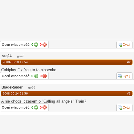
Oceń wiadomość:
0
0
Cytuj
zaq24
gość
2008-06-19 17:54
#2
Coldplay-Fix You to ta piosenka
Oceń wiadomość:
0
0
Cytuj
BladeRaider
gość
2008-06-24 21:56
#3
A nie chodzi czasem o "Calling all angels" Train?
Oceń wiadomość:
0
0
Cytuj