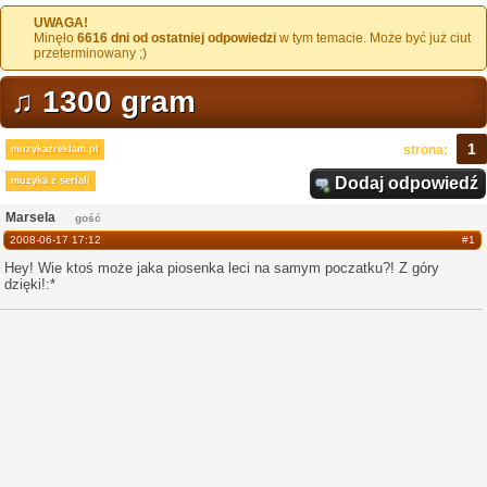
UWAGA!
Minęło
6616 dni od ostatniej odpowiedzi
w tym temacie. Może być już ciut
przeterminowany ;)
♫ 1300 gram
1
strona:
muzykazreklam.pl
Dodaj odpowiedź
muzyka z seriali
Marsela
gość
2008-06-17 17:12
#1
Hey! Wie ktoś może jaka piosenka leci na samym poczatku?! Z góry
dzięki!:*